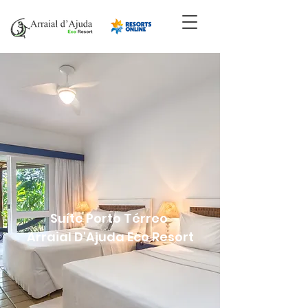
Suíte Porto Térreo
Arraial D'Ajuda Eco Resort